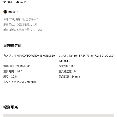
348
6219
masa
今年の3月海岸には雪があった
寒暖差により海は毛嵐になり
朝日は浜辺と毛嵐を照らしていた
画像撮影詳細
カメラ：NIKON CORPORATION NIKON D810
レンズ：Tamron SP 24-70mm F/2.8 Di VC USD
(Nikon F)
撮影日時：2018-12-09
ISO感度：160
露出時間：1/60
露光補正値：0
絞り：10.0
焦点距離：24 mm
ホワイトバランス：Manual
撮影場所