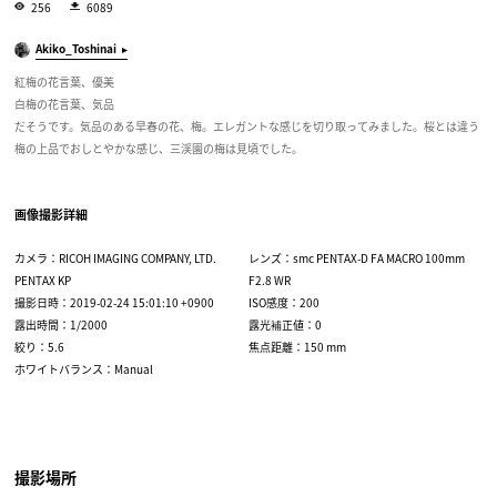
256
6089
Akiko_Toshinai
紅梅の花言葉、優美
白梅の花言葉、気品
だそうです。気品のある早春の花、梅。エレガントな感じを切り取ってみました。桜とは違う
梅の上品でおしとやかな感じ、三渓園の梅は見頃でした。
画像撮影詳細
カメラ：RICOH IMAGING COMPANY, LTD.
レンズ：smc PENTAX-D FA MACRO 100mm
PENTAX KP
F2.8 WR
撮影日時：2019-02-24 15:01:10 +0900
ISO感度：200
露出時間：1/2000
露光補正値：0
絞り：5.6
焦点距離：150 mm
ホワイトバランス：Manual
撮影場所