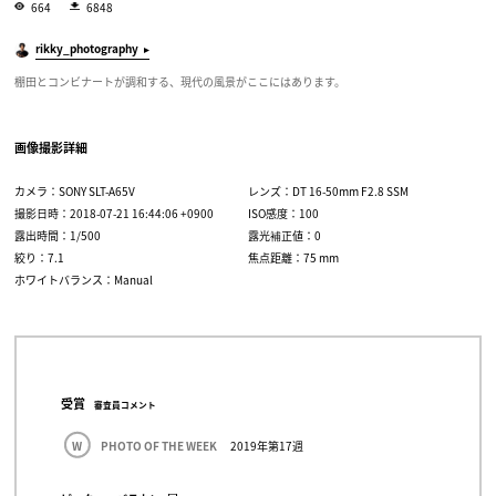
664
6848
rikky_photography
棚田とコンビナートが調和する、現代の風景がここにはあります。
画像撮影詳細
カメラ：SONY SLT-A65V
レンズ：DT 16-50mm F2.8 SSM
撮影日時：2018-07-21 16:44:06 +0900
ISO感度：100
露出時間：1/500
露光補正値：0
絞り：7.1
焦点距離：75 mm
ホワイトバランス：Manual
受賞
審査員コメント
W
PHOTO OF THE WEEK
2019年第17週