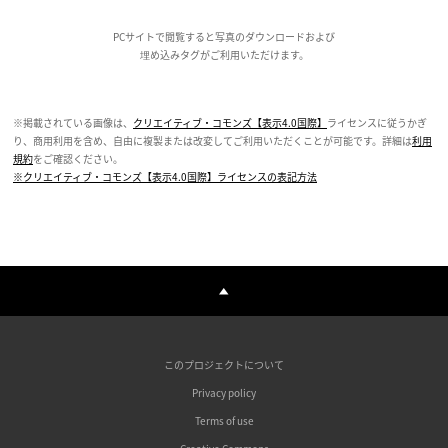
PCサイトで閲覧すると写真のダウンロードおよび
埋め込みタグがご利用いただけます。
※掲載されている画像は、
クリエイティブ・コモンズ【表示4.0国際】
ライセンスに従うかぎ
り、商用利用を含め、自由に複製または改変してご利用いただくことが可能です。詳細は
利用
規約
をご確認ください。
※クリエイティブ・コモンズ【表示4.0国際】ライセンスの表記方法
このプロジェクトについて
Privacy policy
Terms of use