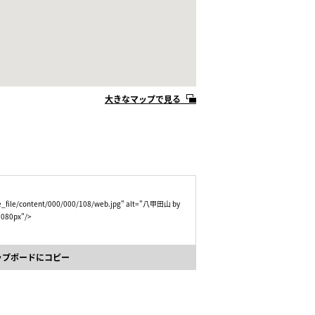
大きなマップで見る
age_file/content/000/000/108/web.jpg" alt="八甲田山 by
 1080px"/>
ップボードにコピー