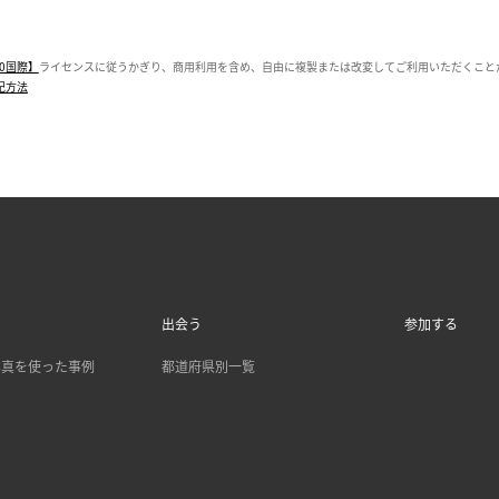
0国際】
ライセンスに従うかぎり、商用利用を含め、自由に複製または改変してご利用いただくこと
記方法
出会う
参加する
 の写真を使った事例
都道府県別一覧