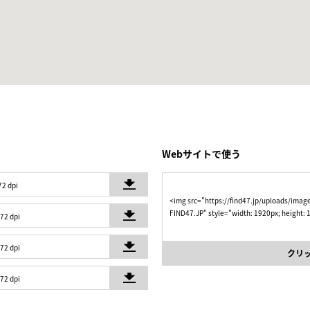
Webサイトで使う
72 dpi
<img src="https://find47.jp/uploads/im
FIND47.JP" style="width: 1920px; height:
 72 dpi
 72 dpi
クリ
 72 dpi