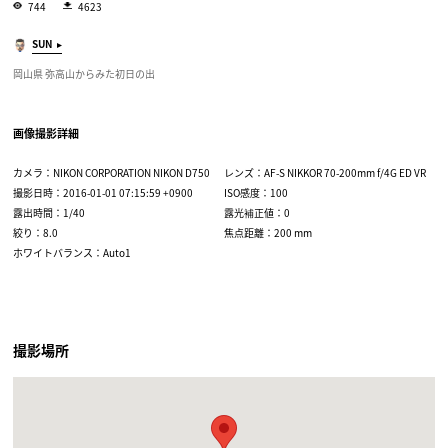
744
4623
SUN
岡山県 弥高山からみた初日の出
画像撮影詳細
カメラ：NIKON CORPORATION NIKON D750
レンズ：AF-S NIKKOR 70-200mm f/4G ED VR
撮影日時：2016-01-01 07:15:59 +0900
ISO感度：100
露出時間：1/40
露光補正値：0
絞り：8.0
焦点距離：200 mm
ホワイトバランス：Auto1
撮影場所