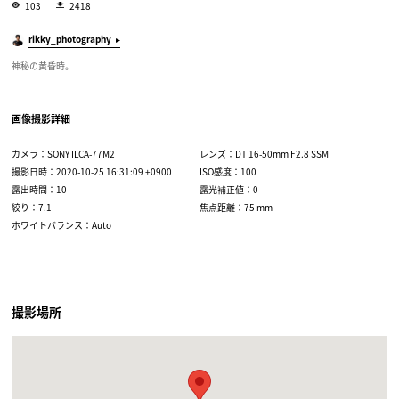
103
2418
rikky_photography
神秘の黄昏時。
画像撮影詳細
カメラ：SONY ILCA-77M2
レンズ：DT 16-50mm F2.8 SSM
撮影日時：2020-10-25 16:31:09 +0900
ISO感度：100
露出時間：10
露光補正値：0
絞り：7.1
焦点距離：75 mm
ホワイトバランス：Auto
撮影場所